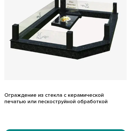
Надежность и качество
Все наши изделия изготавливаются из закалённого
стекла, устойчивого к механическим повреждениям. Это
гарантирует долговечность и надежность конструкций
даже при интенсивной эксплуатации.
Выбирайте стеклянные ограждения для вашего участка
– это стильный, практичный и долговечный способ
подчеркнуть индивидуальность и сохранить память о
близких людях.
Ограждение из стекла с керамической
печатью или пескоструйной обработкой