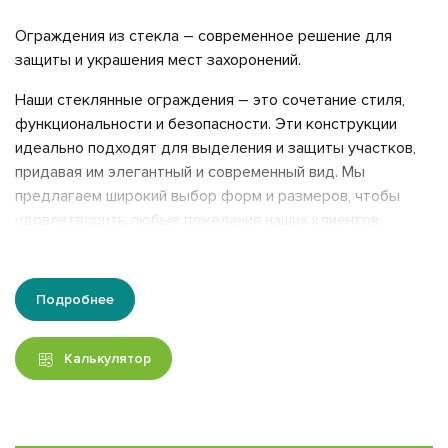
Ограждения из стекла – современное решение для
защиты и украшения мест захоронений.
Наши стеклянные ограждения – это сочетание стиля,
функциональности и безопасности. Эти конструкции
идеально подходят для выделения и защиты участков,
придавая им элегантный и современный вид. Мы
предлагаем широкий выбор форм и размеров, чтобы
удовлетворить любые пожелания наших клиентов.
Преимущества ограждений из стекла:
Эстетика
: Прозрачное стекло создаёт ощущение
Подробнее
легкости и открытости, не загромождает
пространство и сохраняет визуальную связь с
Калькулятор
окружающим ландшафтом.
Индивидуальный дизайн
: Нанесение изображений или
орнаментов на стекло позволит вам создать