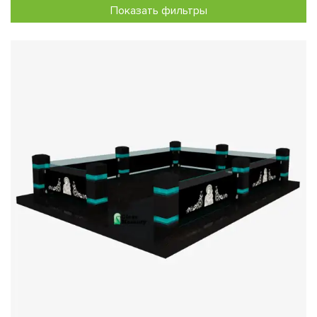
Показать фильтры
уникальное оформление, отражающее вашу
индивидуальность.
Высокая безопасность
: Используемое закалённое
стекло отличается повышенной прочностью и
устойчивостью к ударам, что делает его идеальным
выбором для общественных пространств.
Экологическая чистота
: Стекло – экологически чистый
материал, безопасный для здоровья людей и
природы.
Визуальная свобода
: Прозрачные ограждения создают
иллюзию увеличенного пространства, делая участок
визуально больше и просторнее.
Мы изготавливаем ограждения как из цельного, так и из
наборного стекла, предлагая различные варианты
сочетания материалов, таких как гранит или металл.