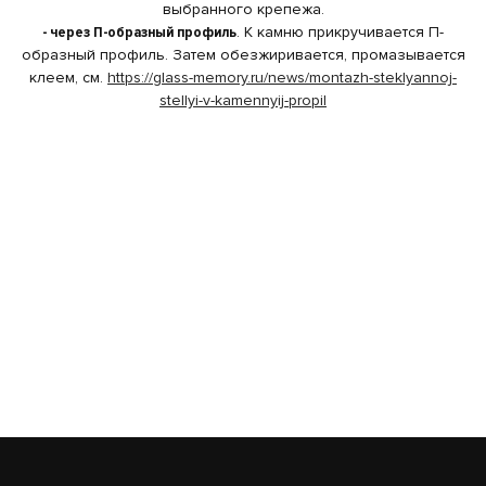
выбранного крепежа.
- через П-образный профиль
. К камню прикручивается П-
образный профиль. Затем обезжиривается, промазывается
клеем, см.
https://glass-memory.ru/news/montazh-steklyannoj-
stellyi-v-kamennyij-propil