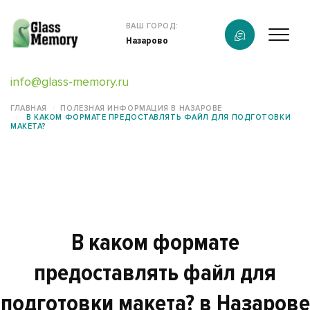
Продукция
ВАШ ГОРОД:
Назарово
О компании
info@glass-memory.ru
Услуги
ГЛАВНАЯ
ПОЛЕЗНАЯ ИНФОРМАЦИЯ В НАЗАРОВЕ
В КАКОМ ФОРМАТЕ ПРЕДОСТАВЛЯТЬ ФАЙЛ ДЛЯ ПОДГОТОВКИ
Каталог
МАКЕТА?
Калькулятор
Конструктор памятников
Наши работы
В каком формате
информация
предоставлять файл для
подготовки макета? в Назарове
Контакты