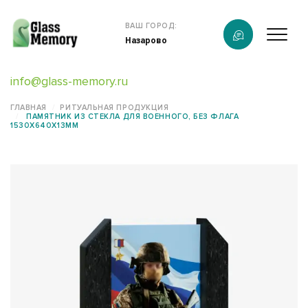
Продукция
ВАШ ГОРОД:
Назарово
О компании
info@glass-memory.ru
Каталог
ГЛАВНАЯ
РИТУАЛЬНАЯ ПРОДУКЦИЯ
ПАМЯТНИК ИЗ СТЕКЛА ДЛЯ ВОЕННОГО, БЕЗ ФЛАГА
Калькулятор
1530Х640Х13ММ
Конструктор памятников
Наши работы
Полезная информация
Контакты